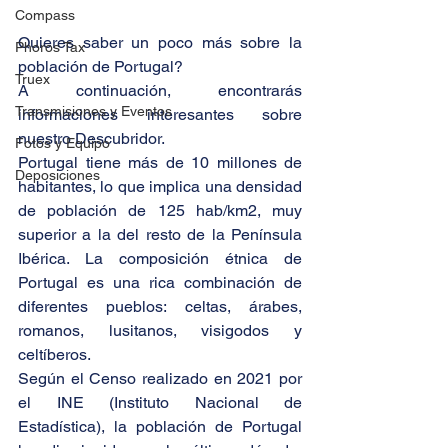
Compass
Quieres saber un poco más sobre la 
Phoros Tax
población de Portugal?
Truex
A continuación, encontrarás 
Transmisiones y Eventos
informaciones interesantes sobre 
nuestro Descubridor.
Fotos y Equipo
Portugal tiene más de 10 millones de 
Deposiciones
habitantes, lo que implica una densidad 
de población de 125 hab/km2, muy 
superior a la del resto de la Península 
Ibérica. La composición étnica de 
Portugal es una rica combinación de 
diferentes pueblos: celtas, árabes, 
romanos, lusitanos, visigodos y 
celtíberos.
Según el Censo realizado en 2021 por 
el INE (Instituto Nacional de 
Estadística), la población de Portugal 