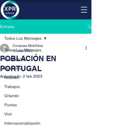
Entrada
Todos Los Mensajes
Compass Mobilities
Todos Los Mensajes
10 sept 2022
POBLACIÓN EN
Ciudadanía
PORTUGAL
Economía
Actualizado:
2 feb 2023
Noticias
Trabajos
Orlando
Puntas
Vivir
Internacionalización