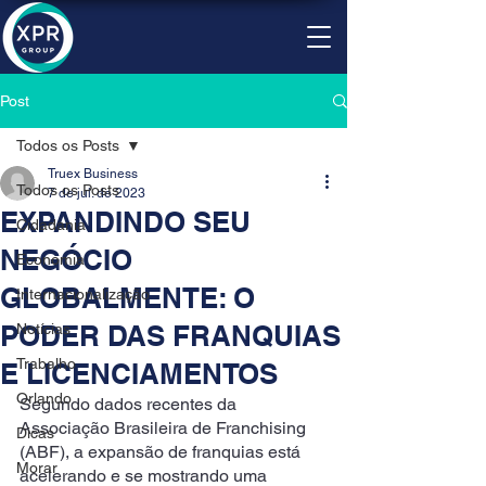
Post
Todos os Posts
Truex Business
Todos os Posts
7 de jul. de 2023
EXPANDINDO SEU
Cidadania
NEGÓCIO
Economia
GLOBALMENTE: O
Internacionalização
PODER DAS FRANQUIAS
Notícias
Trabalho
E LICENCIAMENTOS
Orlando
Segundo dados recentes da 
Associação Brasileira de Franchising 
Dicas
(ABF), a expansão de franquias está 
Morar
acelerando e se mostrando uma 