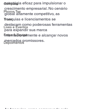
estratégia eficaz para impulsionar o 
Compass
crescimento empresarial. No cenário 
Phoros Tax
global altamente competitivo, as 
franquias e licenciamentos se 
Truex
destacam como poderosas ferramentas 
Lives e Eventos
para expandir sua marca 
Fotos & Equipe
internacionalmente e alcançar novos 
mercados promissores. 
Depoimentos