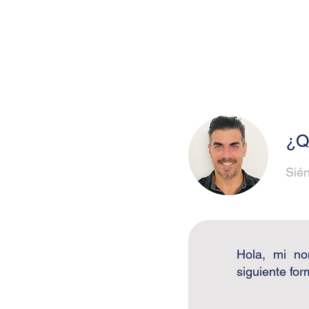
¿Q
Sién
Hola, mi no
siguiente for