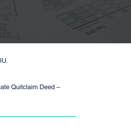
UU.
cate Quitclaim Deed –