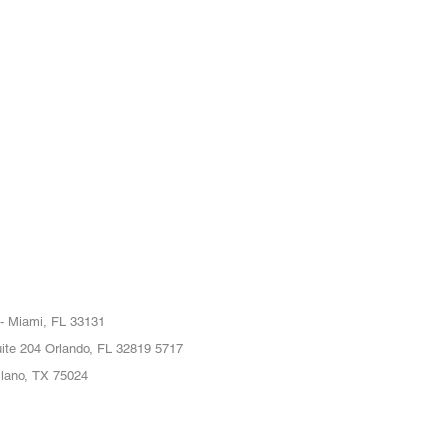
 - Miami, FL 33131
ite 204 Orlando, FL 32819 5717
Plano, TX 75024