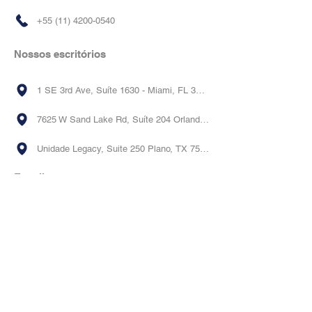
+55 (11) 4200-0540
Nossos escritórios
1 SE 3rd Ave, Suíte 1630 - Miami, FL 33131
7625 W Sand Lake Rd, Suíte 204 Orlando, FL 32819 5717
Unidade Legacy, Suite 250 Plano, TX 75024
E-mail
contact@xploregp.com