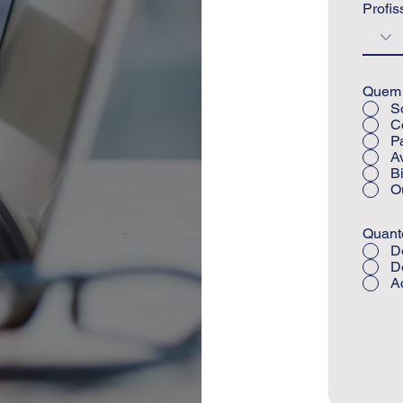
Profis
Quem 
S
C
P
A
B
O
Quant
D
D
A