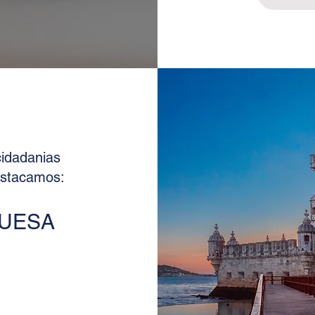
cidadanias
estacamos:
GUESA