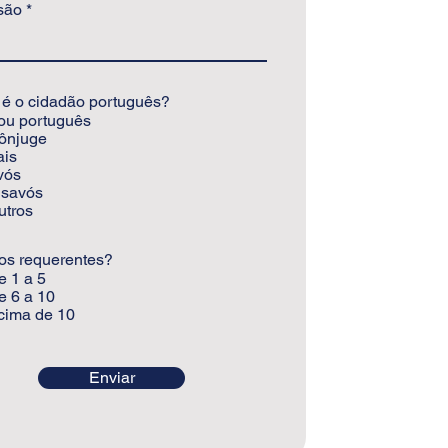
são
é o cidadão português?
ou português
ônjuge
ais
vós
isavós
utros
os requerentes?
e 1 a 5
e 6 a 10
cima de 10
Enviar