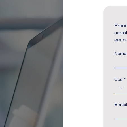
Pree
corre
em co
Nome
Cod
E-mai