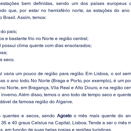
estações bem definidas, sendo um dos países europeus c
o que, por estar no hemisfério norte, as estações do ano
 Brasil. Assim, temos: 
 do país;
os e bastante frio no Norte e região central;
sul possui clima quente com dias ensolarados;
osa;
is seco.
l varia um pouco de região para região. Em Lisboa, o sol sem
s o ano todo. No Norte (Braga e Porto, por exemplo), é um po
a no Norte, em Bragança, Vila Real e Alto Douro, e na região cent
 inverno. Além disso, temos o ano todo de tempo seco e quente
dável da famosa região do Algarve.
s quentes e secos, sendo 
Agosto
 o mês mais quente do ano
35 e 40 graus Celsius na Capital, Lisboa. Tende a ser o mês m
 em função de suas belas praias e regiões turísticas.