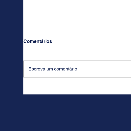
Comentários
Escreva um comentário
APOSTILA DE HAIA: POR
O
QUE PRECISO APOSTILAR
J
MEUS DOCUMENTOS PARA
A CIDADANIA ITALIANA?