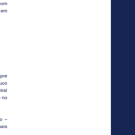
om 
 em 
pre 
uco 
ral 
 no 
 – 
ais 