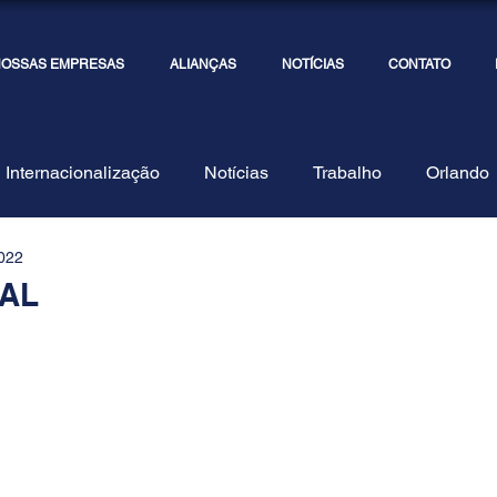
OSSAS EMPRESAS
ALIANÇAS
NOTÍCIAS
CONTATO
Internacionalização
Notícias
Trabalho
Orlando
2022
Tax
Truex
Lives e Eventos
Fotos & Equipe
AL