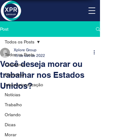
Post
Todos os Posts
Xplore Group
Todos os Posts
15 de set. de 2022
Você deseja morar ou
Cidadania
trabalhar nos Estados
Economia
Unidos?
Internacionalização
Notícias
Trabalho
Orlando
Dicas
Morar