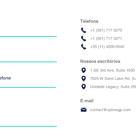
Telefone
+1 (561) 717 0270
+1 (561) 717 0271
+55 (11) 4200-0540
Nossos escritórios
1 SE 3rd Ave, Suíte 1630
7625 W Sand Lake Rd, Su
Unidade Legacy, Suite 25
E-mail
contact@xploregp.com