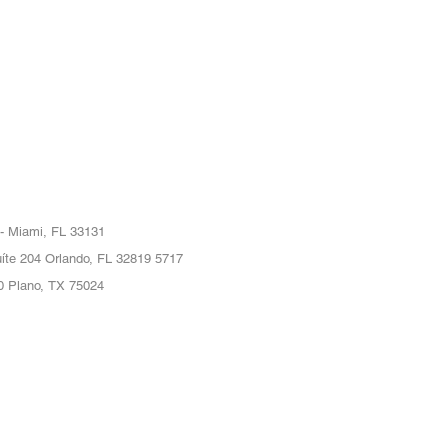
 - Miami, FL 33131
íte 204 Orlando, FL 32819 5717
0 Plano, TX 75024