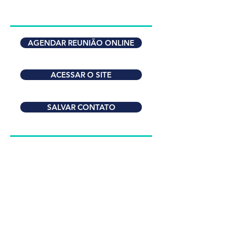
AGENDAR REUNIÃO ONLINE
ACESSAR O SITE
SALVAR CONTATO
Quer saber mais sobre
nossos serviços?
Sinta-se a vontade para
entrar em contato.
ENTRAR EM CONTATO