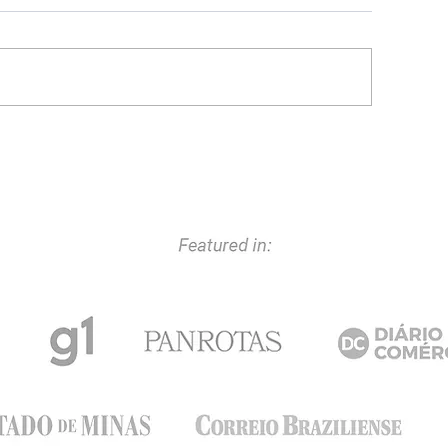
L PODER DE LA
AMPLIANDO HO
OLABORACIÓN: ACE
TRUEX BUSINE
DVISORS Y PHOROS TAX
IMPULSAR SU 
NEN SUS FUERZAS PARA
NIVEL INTERNA
A FISCALIDAD INTERNACI