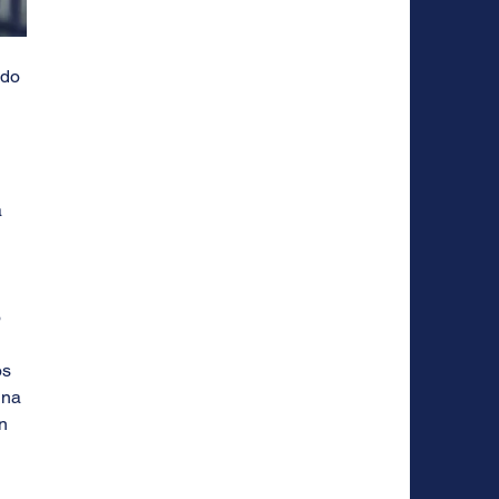
do 
 
 
s 
una 
n 