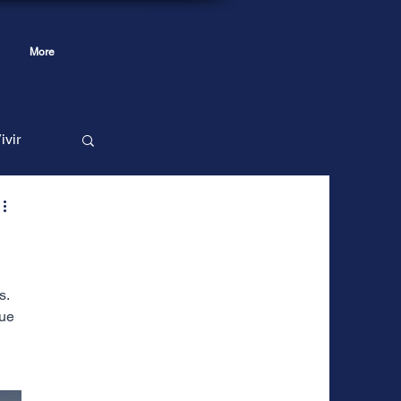
More
ivir
quipo
. 
ue 