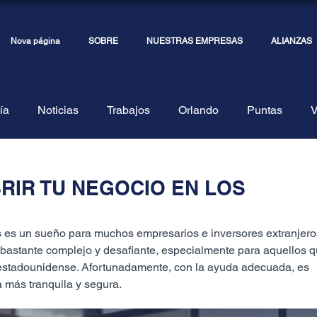
Nova página
SOBRE
NUESTRAS EMPRESAS
ALIANZAS
ía
Noticias
Trabajos
Orlando
Puntas
V
os Tax
Truex
Transmisiones y Eventos
Fotos y E
RIR TU NEGOCIO EN LOS
 es un sueño para muchos empresarios e inversores extranjeros
bastante complejo y desafiante, especialmente para aquellos q
 estadounidense. Afortunadamente, con la ayuda adecuada, es 
a más tranquila y segura.