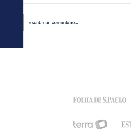
Escribir un comentario...
DE BRASIL AL MUNDO: EL
E
VIAJE DE CARLOS CESAR
C
COUTINHO PARA
A
INTERNACIONALIZAR SU
U
EMPRESA
L