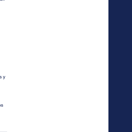
 y 
os 