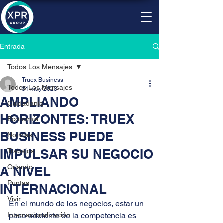
Entrada
Todos Los Mensajes
Truex Business
Todos Los Mensajes
31 may 2023
AMPLIANDO
Ciudadanía
HORIZONTES: TRUEX
Economía
BUSINESS PUEDE
Noticias
IMPULSAR SU NEGOCIO
Trabajos
Orlando
A NIVEL
Puntas
INTERNACIONAL
Vivir
En el mundo de los negocios, estar un 
Internacionalización
paso adelante de la competencia es 