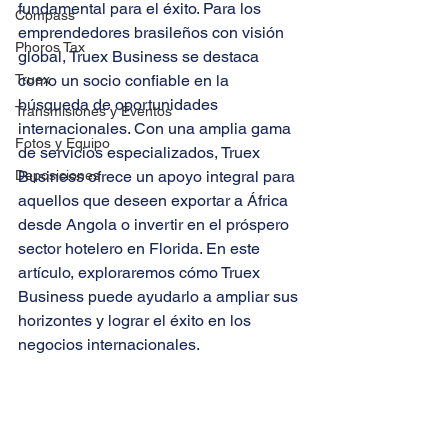
fundamental para el éxito. Para los 
Compass
emprendedores brasileños con visión 
Phoros Tax
global, Truex Business se destaca 
Truex
como un socio confiable en la 
búsqueda de oportunidades 
Transmisiones y Eventos
internacionales. Con una amplia gama 
Fotos y Equipo
de servicios especializados, Truex 
Deposiciones
Business ofrece un apoyo integral para 
aquellos que deseen exportar a África 
desde Angola o invertir en el próspero 
sector hotelero en Florida. En este 
artículo, exploraremos cómo Truex 
Business puede ayudarlo a ampliar sus 
horizontes y lograr el éxito en los 
negocios internacionales.